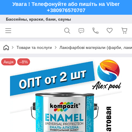
Увага ! Телефонуйте або пишіть на Viber
+380976570707
Бассейны, краски, бани, сауны
Товари та послуги
Лакофарбові матеріали (фарби, лаки,
Акція
–8%