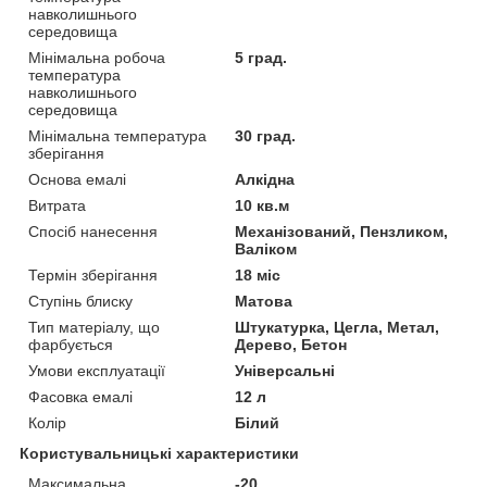
навколишнього
середовища
Мінімальна робоча
5 град.
температура
навколишнього
середовища
Мінімальна температура
30 град.
зберігання
Основа емалі
Алкідна
Витрата
10 кв.м
Спосіб нанесення
Механізований, Пензликом,
Валіком
Термін зберігання
18 міс
Ступінь блиску
Матова
Тип матеріалу, що
Штукатурка, Цегла, Метал,
фарбується
Дерево, Бетон
Умови експлуатації
Універсальні
Фасовка емалі
12 л
Колір
Білий
Користувальницькі характеристики
Максимальна
-20