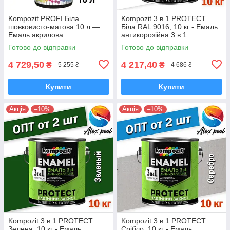
Kompozit PROFI Біла
Kompozit 3 в 1 PROTECT
шовковисто-матова 10 л —
Біла RAL 9016, 10 кг - Емаль
Емаль акрилова
антикорозійна 3 в 1
універсальна
Готово до відправки
Готово до відправки
4 729,50
4 217,40
₴
₴
5 255 ₴
4 686 ₴
Купити
Купити
Акція
–10%
Акція
–10%
Kompozit 3 в 1 PROTECT
Kompozit 3 в 1 PROTECT
Зелена, 10 кг - Емаль
Срібло, 10 кг - Емаль