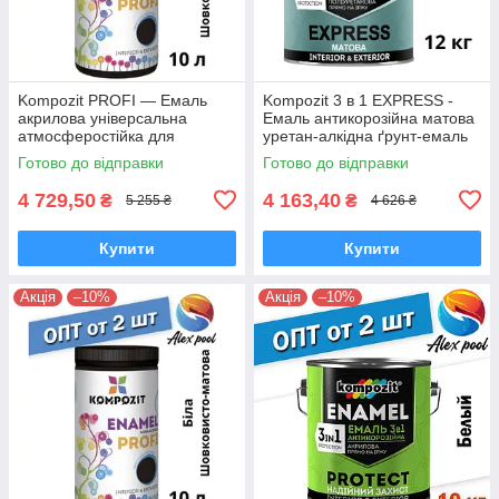
Kompozit PROFI — Емаль
Kompozit 3 в 1 EXPRESS -
акрилова універсальна
Емаль антикорозійна матова
атмосферостійка для
уретан-алкідна ґрунт-емаль
дерев'яних, металевих і
Готово до відправки
Готово до відправки
мінеральних поверхонь
4 729,50
4 163,40
₴
₴
5 255 ₴
4 626 ₴
Купити
Купити
Акція
–10%
Акція
–10%