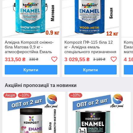
Алкідна Kompozit сніжно-
Kompozit ПФ-115 біла 12
Komp
біла Матова 0,9 кг -
кг - Алкідна емаль
Емал
атмосферостійка Емаль
спеціального призначення
мато
алкідна емаль
ґрун
313,50
3 029,55
4 1
₴
₴
330 ₴
3 189 ₴
Купити
Купити
Акційні пропозиції та новинки
Акція
–10%
–10%