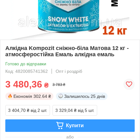
Алкідна Kompozit сніжно-біла Матова 12 кг -
атмосферостійка Емаль алкідна емаль
Готово до відправки
Код: 4820085741362
Опт і роздріб
3 480,36
₴
3 783 ₴
Економія
302.64 ₴
Залишилось
25 днів
3 404,70 ₴
від 2 шт.
3 329,04 ₴
від 5 шт.
Купити
або