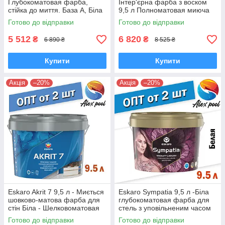
Глубокоматовая фарба,
Інтер'єрна фарба з воском
стійка до миття. База А, Біла
9,5 л Полноматовая миюча
фарба для стін, акрилатна
Готово до відправки
Готово до відправки
фарба
5 512
6 820
₴
₴
6 890 ₴
8 525 ₴
Купити
Купити
Акція
–20%
Акція
–20%
Eskaro Akrit 7 9,5 л - Миється
Eskaro Sympatia 9,5 л -Біла
шовково-матова фарба для
глубокоматовая фарба для
стін Біла - Шелковоматовая
стель з уповільненим часом
акрилатна фарба
висихання
Готово до відправки
Готово до відправки