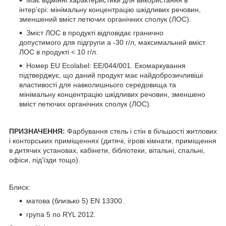
Має відмінні характеристики для використання в
інтер'єрі: мінімальну концентрацію шкідливих речовин,
зменшений вміст летючих органічних сполук (ЛОС).
Зміст ЛОС в продукті відповідає гранично
допустимого для підгрупи a -30 г/л, максимальний вміст
ЛОС в продукті < 10 г/л.
Номер EU Ecolabel: EE/044/001. Екомаркування
підтверджує, що даний продукт має найдоброзичливіші
властивості для навколишнього середовища та
мінімальну концентрацію шкідливих речовин, зменшено
вміст летючих органічних сполук (ЛОС).
ПРИЗНАЧЕННЯ:
Фарбування стель і стін в більшості житлових
і конторських приміщеннях (дитячі, ігрові кімнати, приміщення
в дитячих установах, кабінети, бібліотеки, вітальні, спальні,
офіси, під'їзди тощо).
Блиск:
матова (близько 5) EN 13300.
група 5 по RYL 2012.