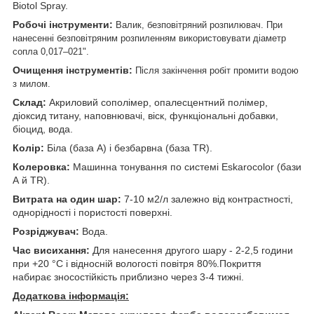
Biotol Spray.
Робочі інструменти:
Валик, безповітряний розпилювач. При
нанесенні безповітряним розпиленням використовувати діаметр
сопла 0,017–021".
Очищення інструментів:
Після закінчення робіт промити водою
з милом.
Склад:
Акриловий сополімер, опалесцентний полімер,
діоксид титану, наповнювачі, віск, функціональні добавки,
біоцид, вода.
Колір:
Біла (база А) і безбарвна (база TR).
Колеровка:
Машинна тонування по системі Eskarocolor (бази
А й TR).
Витрата на один шар:
7-10 м2/л залежно від контрастності,
однорідності і пористості поверхні.
Розріджувач:
Вода.
Час висихання:
Для нанесення другого шару - 2-2,5 години
при +20 °С і відносній вологості повітря 80%.Покриття
набирає зносостійкість приблизно через 3-4 тижні.
Додаткова інформація: