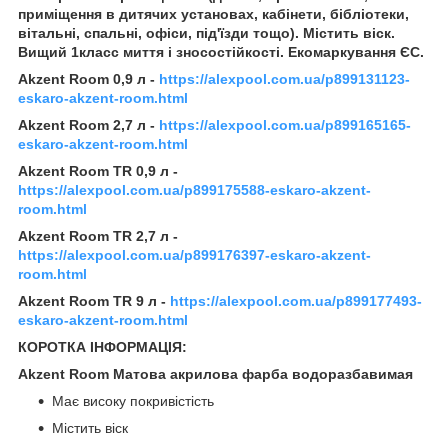
приміщення в дитячих установах, кабінети, бібліотеки,
вітальні, спальні, офіси, під'їзди тощо). Містить віск.
Вищий 1класс миття і зносостійкості. Екомаркування ЄС.
Akzent Room 0,9 л -
https://alexpool.com.ua/p899131123-
eskaro-akzent-room.html
Akzent Room 2,7 л -
https://alexpool.com.ua/p899165165-
eskaro-akzent-room.html
Akzent Room TR 0,9 л -
https://alexpool.com.ua/p899175588-eskaro-akzent-
room.html
Akzent Room TR 2,7 л -
https://alexpool.com.ua/p899176397-eskaro-akzent-
room.html
Akzent Room TR 9 л -
https://alexpool.com.ua/p899177493-
eskaro-akzent-room.html
КОРОТКА ІНФОРМАЦІЯ:
Akzent Room Матова акрилова фарба водоразбавимая
Має високу покривістість
Містить віск