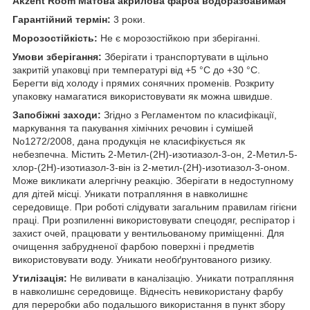
Akzent Room Матова акрилова фарба водоразбавимая
Гарантійний термін:
3 роки.
Морозостійкість:
Не є морозостійкою при зберіганні.
Умови зберігання:
Зберігати і транспортувати в щільно
закритій упаковці при температурі від +5 °C до +30 °C.
Берегти від холоду і прямих сонячних променів. Розкриту
упаковку намагатися використовувати як можна швидше.
Запобіжні заходи:
Згідно з Регламентом по класифікації,
маркування та пакування хімічних речовин і сумішей
No1272/2008, дана продукція не класифікується як
небезпечна. Містить 2-Метил-(2Н)-изотиазол-3-он, 2-Метил-5-
хлор-(2Н)-изотиазол-3-він із 2-метил-(2Н)-изотиазол-3-оном.
Може викликати алергічну реакцію. Зберігати в недоступному
для дітей місці. Уникати потрапляння в навколишнє
середовище. При роботі слідувати загальним правилам гігієни
праці. При розпиленні використовувати спецодяг, респіратор і
захист очей, працювати у вентильованому приміщенні. Для
очищення забрудненої фарбою поверхні і предметів
використовувати воду. Уникати необґрунтованого ризику.
Утилізація:
Не виливати в каналізацію. Уникати потрапляння
в навколишнє середовище. Віднесіть невикористану фарбу
для переробки або подальшого використання в пункт збору