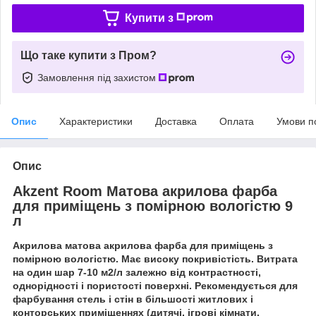
Купити з
Що таке купити з Пром?
Замовлення під захистом
Опис
Характеристики
Доставка
Оплата
Умови п
Опис
Akzent Room Матова акрилова фарба
для приміщень з помірною вологістю 9
л
Акрилова матова акрилова фарба для приміщень з
помірною вологістю. Має високу покривістість. Витрата
на один шар 7-10 м2/л залежно від контрастності,
однорідності і пористості поверхні. Рекомендується для
фарбування стель і стін в більшості житлових і
конторських приміщеннях (дитячі, ігрові кімнати,