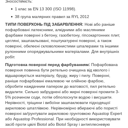
Зносостійкість:
1 клас за EN 13 300 (ISO 11998).
38 група малярних правил за RYL 2012
ТИПИ ПОВЕРХОНЬ ПІД ЗАБАРВЛЕННЯ:
Нові або раніше
пофарбовані латексними, алкідними або масляними
фарбами поверхні з бетону, газобетону, гіпсокартонних плит,
цегляні, зашпакльовані, поштукатурені поверхні, а також
поверхні, обклеєні скловолокнистими шпалерами та іншими
рулонними опоряджувальними матеріалами. Для внутрішніх
робіт.
Підготовка поверхні перед фарбуванням:
Пофарбована
поверхня повинна бути ретельно очищена від кволого і
відшаровується матеріалу, бруду, жиру і пилу. Поверхні,
раніше пофарбовані емалевою чи олійною фарбою,
обробити наждачним папером до матовості, пил ретельно
видалити. Сильно забруднені або жирні поверхні промити 3-
5% розчином соди, потім обполоснути водою і висушити.
Нерівності, тріщини і вибоїни зашпаклювати підходящої
акриловою шпатлівкою. Нерівномірно вбираючі або пористі
поверхні заґрунтувати акриловою грунтовкою Aquastop Expert
або Aquastop Professional. При необхідності використовувати
засіб проти цвілі Biotol або Biotol Spray і антиплесневую