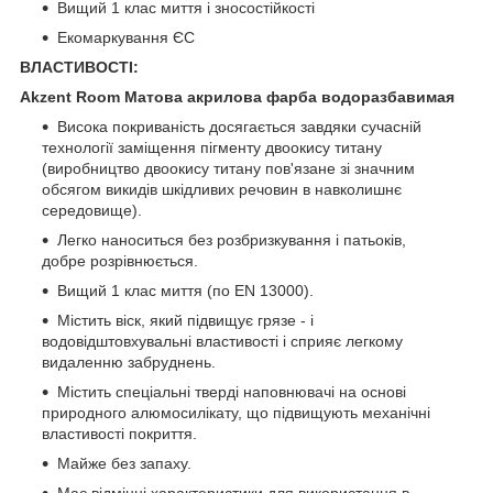
Вищий 1 клас миття і зносостійкості
Екомаркування ЄС
ВЛАСТИВОСТІ:
Akzent Room Матова акрилова фарба водоразбавимая
Висока покриваність досягається завдяки сучасній
технології заміщення пігменту двоокису титану
(виробництво двоокису титану пов'язане зі значним
обсягом викидів шкідливих речовин в навколишнє
середовище).
Легко наноситься без розбризкування і патьоків,
добре розрівнюється.
Вищий 1 клас миття (по EN 13000).
Містить віск, який підвищує грязе - і
водовідштовхувальні властивості і сприяє легкому
видаленню забруднень.
Містить спеціальні тверді наповнювачі на основі
природного алюмосилікату, що підвищують механічні
властивості покриття.
Майже без запаху.