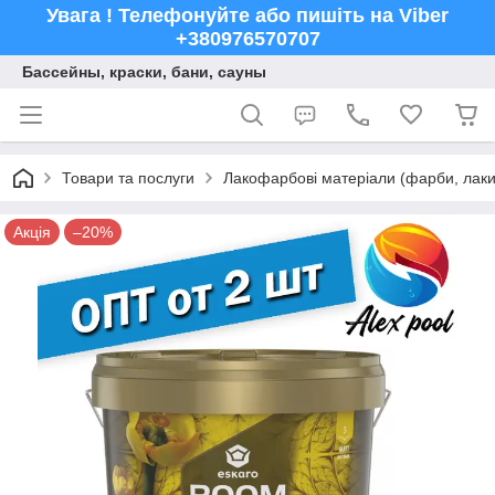
Увага ! Телефонуйте або пишіть на Viber
+380976570707
Бассейны, краски, бани, сауны
Товари та послуги
Лакофарбові матеріали (фарби, лаки,
Акція
–20%