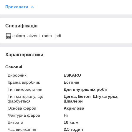
Приховати
Специфікація
eskaro_akzent_room_.pdf
Характеристики
Основні
Виробник
ESKARO
Країна виробник
Естонія
Тип використання
Для внутрішніх робіт
Тип матеріалу, що
Цегла, Бетон, Штукатурка,
фарбується
Шпалери
Основа фарби
Акрилова
Фактурна фарба
Ні
Витрата
10 кв.м
Час висихання
2.5 годин