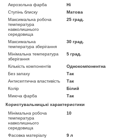
Аерозольна фарба
Ні
Ступінь блиску
Матова
Максимальна робоча
25 град.
температура
навколишнього
середовища
Максимальна
30 град.
температура зберігання
Мінімальна температура
5 град.
зберігання
Кількість компонентів
Однокомпонентна
Без запаху
Так
Антисептична властивість
Так
Колір
Білий
Миюча фарба
Так
Користувальницькі характеристики
Мінімальна робоча
10
температура
навколишнього
середовища
Фасовка матеріалу
9 л