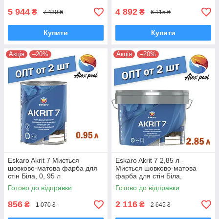
5 944
4 892
₴
₴
7 430 ₴
6 115 ₴
Купити
Купити
Акція
–20%
Акція
–20%
Eskaro Akrit 7 Миється
Eskaro Akrit 7 2,85 л -
шовково-матова фарба для
Миється шовково-матова
стін Біла, 0, 95 л
фарба для стін Біла,
Шелковоматовая акрилатна
шелковоматовая акрилатна
Готово до відправки
Готово до відправки
фарба
фарба
856
2 116
₴
₴
1 070 ₴
2 645 ₴