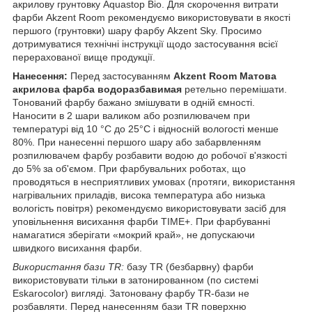
акрилову грунтовку Aquastop Bio. Для скорочення витрати
фарби Akzent Room рекомендуємо використовувати в якості
першого (грунтовки) шару фарбу Akzent Sky. Просимо
дотримуватися технічні інструкції щодо застосування всієї
перерахованої вище продукції.
Нанесення:
Перед застосуванням
Akzent Room Матова
акрилова фарба водоразбавимая
ретельно перемішати.
Тонований фарбу бажано змішувати в одній ємності.
Наносити в 2 шари валиком або розпилювачем при
температурі від 10 °C до 25°C і відносній вологості менше
80%. При нанесенні першого шару або забарвленням
розпилювачем фарбу розбавити водою до робочої в'язкості
до 5% за об'ємом. При фарбувальних роботах, що
проводяться в несприятливих умовах (протяги, використання
нагрівальних приладів, висока температура або низька
вологість повітря) рекомендуємо використовувати засіб для
уповільнення висихання фарби TIME+. При фарбуванні
намагатися зберігати «мокрий край», не допускаючи
швидкого висихання фарби.
Використання бази TR:
базу TR (безбарвну) фарби
використовувати тільки в затонированном (по системі
Eskarocolor) вигляді. Затоновану фарбу TR-бази не
розбавляти. Перед нанесенням бази TR поверхню