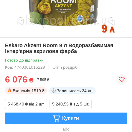
Eskaro Akzent Room 9 л Водоразбавимая
інтер'єрна акрилова фарба
Готово до відправки
Код: 4740381015229
Опт і роздріб
6 076
₴
7 595 ₴
Економія
1519 ₴
Залишилось
24 дні
5 468,40 ₴
від 2 шт.
5 240,55 ₴
від 5 шт.
Купити
або