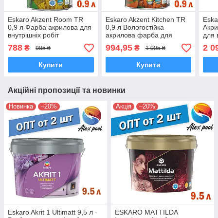
Eskaro Akzent Room TR
Eskaro Akzent Kitchen TR
Eska
0,9 л Фарба акрилова для
0,9 л Вологостійка
Акри
внутрішніх робіт
акрилова фарба для
для 
внутрішніх робіт
788
994,95
2 0
₴
₴
985 ₴
1 005 ₴
Купити
Купити
Акційні пропозиції та новинки
Новинка
–20%
Акція
–20%
Eskaro Akrit 1 Ultimatt 9,5 л -
ESKARO MATTILDA