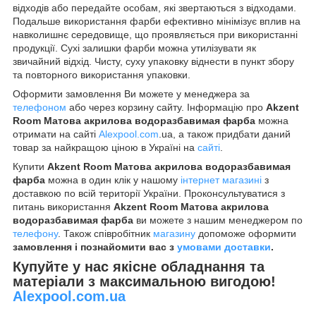
відходів або передайте особам, які звертаються з відходами.
Подальше використання фарби ефективно мінімізує вплив на
навколишнє середовище, що проявляється при використанні
продукції. Сухі залишки фарби можна утилізувати як
звичайний відхід. Чисту, суху упаковку віднести в пункт збору
та повторного використання упаковки.
Оформити замовлення Ви можете у менеджера за
телефоном
або через корзину сайту. Інформацію про
Akzent
Room Матова акрилова водоразбавимая фарба
можна
отримати на сайті
Alexpool.com
.ua, а також придбати даний
товар за найкращою ціною в Україні на
сайті
.
Купити
Akzent Room Матова акрилова водоразбавимая
фарба
можна в один клік у нашому
інтернет магазині
з
доставкою по всій території України. Проконсультуватися з
питань використання
Akzent Room Матова акрилова
водоразбавимая фарба
ви можете з нашим менеджером по
телефону
. Також співробітник
магазину
допоможе оформити
замовлення і познайомити вас з
умовами доставки
.
Купуйте у нас якісне обладнання та
матеріали з максимальною вигодою!
Alexpool.com.ua