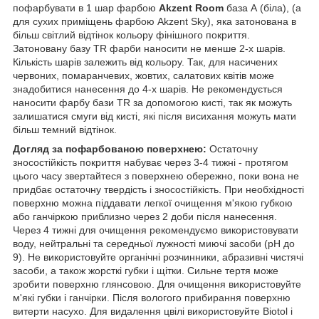
пофарбувати в 1 шар фарбою
Akzent Room
база А (біла), (а
для сухих приміщень фарбою Akzent Sky), яка затонована в
більш світлий відтінок кольору фінішного покриття.
Затоновану базу TR фарби наносити не менше 2-х шарів.
Кількість шарів залежить від кольору. Так, для насичених
червоних, помаранчевих, жовтих, салатових квітів може
знадобитися нанесення до 4-х шарів. Не рекомендується
наносити фарбу бази TR за допомогою кисті, так як можуть
залишатися смуги від кисті, які після висихання можуть мати
більш темний відтінок.
Догляд за пофарбованою поверхнею:
Остаточну
зносостійкість покриття набуває через 3-4 тижні - протягом
цього часу звертайтеся з поверхнею обережно, поки вона не
придбає остаточну твердість і зносостійкість. При необхідності
поверхню можна піддавати легкої очищення м'якою губкою
або ганчіркою приблизно через 2 доби після нанесення.
Через 4 тижні для очищення рекомендуємо використовувати
воду, нейтральні та середньої лужності миючі засоби (рН до
9). Не використовуйте органічні розчинники, абразивні чистячі
засоби, а також жорсткі губки і щітки. Сильне тертя може
зробити поверхню глянсовою. Для очищення використовуйте
м'які губки і ганчірки. Після вологого прибирання поверхню
витерти насухо. Для видалення цвілі використовуйте Biotol і