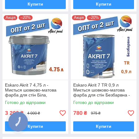
Купити
Купити
Акція
–20%
Акція
–20%
Eskaro Akrit 7 4,75 л -
Eskaro Akrit 7 TR 0,9 л
Миється шовково-матова
Миється шовково-матова
фарба для стін Біла,
фарба для стін Безбарвна -
шелковоматовая акрилатна
Шелковоматовая акрилатна
Готово до відправки
Готово до відправки
фарба
фарби
3 200
780
₴
₴
4 000 ₴
975 ₴
Купити
Купити