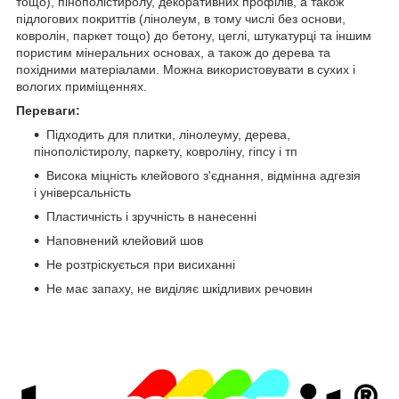
тощо), пінополістиролу, декоративних профілів, а також
підлогових покриттів (лінолеум, в тому числі без основи,
ковролін, паркет тощо) до бетону, цеглі, штукатурці та іншим
пористим мінеральних основах, а також до дерева та
похідними матеріалами. Можна використовувати в сухих і
вологих приміщеннях.
Переваги:
Підходить для плитки, лінолеуму, дерева,
пінополістиролу, паркету, ковроліну, гіпсу і тп
Висока міцність клейового з'єднання, відмінна адгезія
і універсальність
Пластичність і зручність в нанесенні
Наповнений клейовий шов
Не розтріскується при висиханні
Не має запаху, не виділяє шкідливих речовин