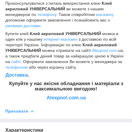
Проконсультуватися з питань використання клею
Клей
акриловий УНІВЕРСАЛЬНИЙ
ви можете з нашим
менеджером по
телефону
. Також співробітник
магазину
допоможе оформити замовлення і познайомить вас з
умовами доставки
.
Купити клей
Клей акриловий УНІВЕРСАЛЬНИЙ
можна в
один клік у нашому
інтернет магазині
з доставкою по всій
території України. Інформацію по клею
Клей акриловий
УНІВЕРСАЛЬНИЙ
можна отримати на сайті
Alexpool.com
.ua,
а також придбати даний товар за найкращою ціною в Україні
на
сайті
. Оформити замовлення Ви можете у менеджера за
телефоном
або через корзину сайту.
Доставка
.
Купуйте у нас якісне обладнання
і матеріали
з
максимальною вигодою!
Alexpool.com.ua
Приховати
Характеристики