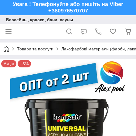
Увага ! Телефонуйте або пишіть на Viber
+380976570707
Бассейны, краски, бани, сауны
Товари та послуги
Лакофарбові матеріали (фарби, лаки,
Акція
–5%