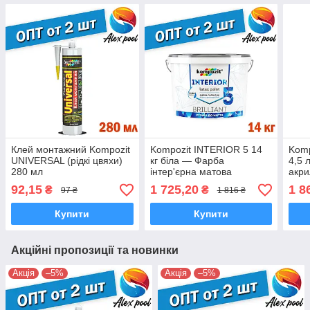
Клей монтажний Kompozit
Kompozit INTERIOR 5 14
Komp
UNIVERSAL (рідкі цвяхи)
кг біла — Фарба
4,5 
280 мл
інтер'єрна матова
акри
акрилова фарба для
водо
92,15
1 725,20
1 8
₴
₴
97 ₴
1 816 ₴
фарбування стель і стін
ефек
Купити
Купити
Акційні пропозиції та новинки
Акція
–5%
Акція
–5%