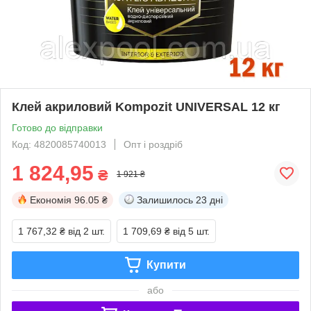
Клей акриловий Kompozit UNIVERSAL 12 кг
Готово до відправки
Код: 4820085740013
Опт і роздріб
1 824,95
₴
1 921 ₴
Економія
96.05 ₴
Залишилось
23 дні
1 767,32 ₴
від 2 шт.
1 709,69 ₴
від 5 шт.
Купити
або