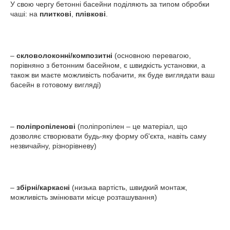
У свою чергу бетонні басейни поділяють за типом обробки
чаші: на
плиткові
,
плівкові
.
–
скловолоконні/композитні
(основною перевагою,
порівняно з бетонним басейном, є швидкість установки, а
також ви маєте можливість побачити, як буде виглядати ваш
басейн в готовому вигляді)
–
поліпропіленові
(поліпропілен – це матеріал, що
дозволяє створювати будь-яку форму об'єкта, навіть саму
незвичайну, різнорівневу)
–
збірні/каркасні
(низька вартість, швидкий монтаж,
можливість змінювати місце розташування)