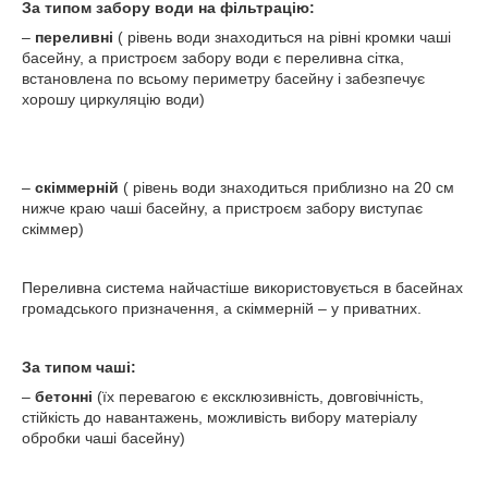
За типом забору води на фільтрацію:
–
переливні
( рівень води знаходиться на рівні кромки чаші
басейну, а пристроєм забору води є переливна сітка,
встановлена по всьому периметру басейну і забезпечує
хорошу циркуляцію води)
–
скіммерній
( рівень води знаходиться приблизно на 20 см
нижче краю чаші басейну, а пристроєм забору виступає
скіммер)
Переливна система найчастіше використовується в басейнах
громадського призначення, а скіммерній – у приватних.
За типом чаші:
–
бетонні
(їх перевагою є ексклюзивність, довговічність,
стійкість до навантажень, можливість вибору матеріалу
обробки чаші басейну)