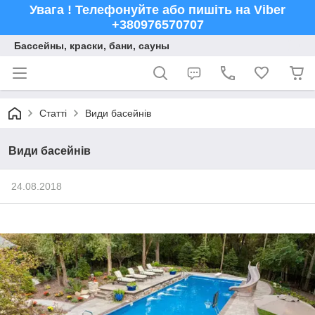
Увага ! Телефонуйте або пишіть на Viber
+380976570707
Бассейны, краски, бани, сауны
Статті
Види басейнів
Види басейнів
24.08.2018