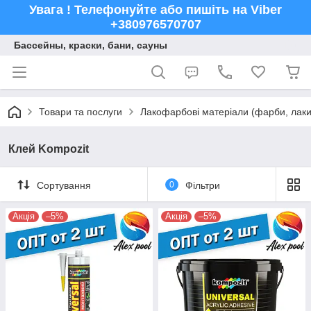
Увага ! Телефонуйте або пишіть на Viber
+380976570707
Бассейны, краски, бани, сауны
Товари та послуги
Лакофарбові матеріали (фарби, лаки,
Клей Kompozit
Сортування
0
Фільтри
Акція
–5%
Акція
–5%