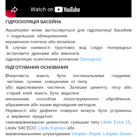
ГІДРОІЗОЛЯЦІЯ БАСЕЙНА
Aquamaster може застосовується для гідроізоляції басейнів
з подальшою облицюванням
керамічною плиткою або мозаїкою.
В случае наявності ґрунтових вод слідує попередньо
встановити дренажи або виконати
гідроізоляцію осмотичним розчином
Osmogrout
.
ПІДГОТУВАННЯ ОСНОВАННЯ
О
черговість мають бути поглинальними гладкими,
чистими, сухими, очищеними от пилу
або відколюваних частинок. Залишки цементу, гіпсу або
старий клей мають бути видалені
механічним способом піскоструминного оброблення,
абразивним або іншим відповідним методом.
Нерівності або дефекти поверхні можуть бути устранены
и вирівняні придатної
самовирівнюваною цементною сумішшю типу
Litoliv Extra 15
,
Litoliv S40 ECO,
Litoliv Express
або
вирівнювальними штукатурками
Litoplan Rapid
,
Litoplan Smart