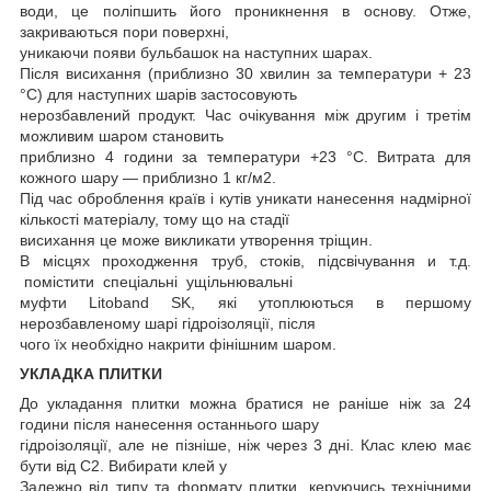
води, це поліпшить його проникнення в основу. Отже,
закриваються пори поверхні,
уникаючи появи бульбашок на наступних шарах.
Після висихання (приблизно 30 хвилин за температури + 23
°C) для наступних шарів застосовують
нерозбавлений продукт. Час очікування між другим і третім
можливим шаром становить
приблизно 4 години за температури +23 °C. Витрата для
кожного шару — приблизно 1 кг/м2.
Під час оброблення країв і кутів уникати нанесення надмірної
кількості матеріалу, тому що на стадії
висихання це може викликати утворення тріщин.
В місцях проходження труб, стоків, підсвічування и т.д.
помістити спеціальні ущільнювальні
муфти Litoband SK, які утоплюються в першому
нерозбавленому шарі гідроізоляції, після
чого їх необхідно накрити фінішним шаром.
УКЛАДКА ПЛИТКИ
До укладання плитки можна братися не раніше ніж за 24
години після нанесення останнього шару
гідроізоляції, але не пізніше, ніж через 3 дні. Клас клею має
бути від С2. Вибирати клей у
Залежно від типу та формату плитки, керуючись технічними