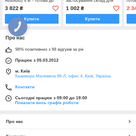
Assoluto) 5 кг - готова до
застосування склад для
гото
застосування
виконання
шви
3 822
1 002
2 3
₴
₴
поліуретанова затирка
швидковисихаючих
стяжок( LTCPNT0025
Купити
Купити
Про нас
98% позитивних з 98 відгуків за рік
Працює з 05.03.2012
м. Київ
Казимира Малевича 86 Л, офис 4, Київ, Україна
Контакти
Сьогодні працює з 09:00 до 19:00
Показати весь графік роботи
Про нас