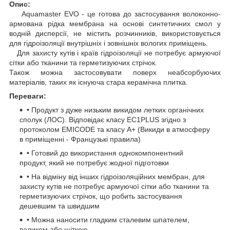
Опис:
Aquamaster EVO - це готова до застосування волоконно-
армована рідка мембрана на основі синтетичних смол у
водній дисперсії, не містить розчинників, використовується
для гідроізоляції внутрішніх і зовнішніх вологих приміщень.
Для захисту кутів і країв гідроізоляції не потребує армуючої
сітки або тканини та герметизуючих стрічок.
Також можна застосовувати поверх неабсорбуючих
матеріалів, таких як існуюча стара керамічна плитка.
Переваги:
• Продукт з дуже низьким викидом летких органічних
сполук (ЛОС). Відповідає класу EC1PLUS згідно з
протоколом EMICODE та класу A+ (Викиди в атмосферу
в приміщенні - Французькі правила)
• Готовий до використання однокомпонентний
продукт, який не потребує жодної підготовки
• На відміну від інших гідроізоляційних мембран, для
захисту кутів не потребує армуючої сітки або тканини та
герметизуючих стрічок, що робить застосування
дешевшим та швидшим
• Можна наносити гладким сталевим шпателем,
валиком або щіткою