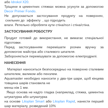
або
Idrokol X20
.
Тріщини в цементних стяжках можна усунути за допомогою
Decor Primer Fondo
.
Не допускається застосування продукту на поверхнях,
схильних до эффекту , що підходить
влаги. Ретельно обробляти кути стіна/пол і стіна/стіна.
ЗАСТОСУВАННЯ РОБОСТРУ
Продукт готовий до використання, не вимагає спеціальної
підготовки.
Перед застосуванням перемішати розчин вручну за
допомогою майстра або сталевого шпателя.
Забороняється перемішувати за допомогою електродрилі.
НАНЕСЕННЯ
Матеріал наноситься безпосередньо на поверхню сталевим
шпателем, валиком або пензлем.
Aquamaster необхідно наносити у два-три шари, щоб кінцева
товщина шарів становила не
менш ніж 1 мм.
Якщо основа не надто гладка (наприклад, стяжка, цементна
штукатурка або штукатурка
на основе
Litoplan Smart
або
Litoplan Rapid
, нанести перший
шар матеріалу, розведений 10%