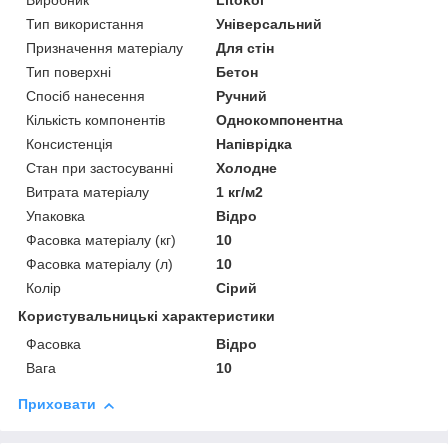
Виробник
Litokol
Тип використання
Універсальний
Призначення матеріалу
Для стін
Тип поверхні
Бетон
Спосіб нанесення
Ручний
Кількість компонентів
Однокомпонентна
Консистенція
Напіврідка
Стан при застосуванні
Холодне
Витрата матеріалу
1 кг/м2
Упаковка
Відро
Фасовка матеріалу (кг)
10
Фасовка матеріалу (л)
10
Колір
Сірий
Користувальницькі характеристики
Фасовка
Відро
Вага
10
Приховати