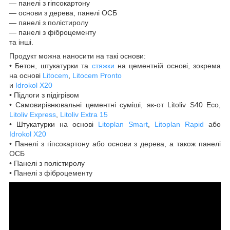
— панелі з гіпсокартону
― основи з дерева, панелі ОСБ
— панелі з полістиролу
— панелі з фіброцементу
та інші.
Продукт можна наносити на такі основи:
• Бетон, штукатурки та
стяжки
на цементній основі, зокрема
на основі
Litocem
,
Litocem Pronto
и
Idrokol X20
• Підлоги з підігрівом
• Самовирівнювальні цементні суміші, як-от Litoliv S40 Eco,
Litoliv Express
,
Litoliv Extra 15
• Штукатурки на основі
Litoplan Smart
,
Litoplan Rapid
або
Idrokol X20
• Панелі з гіпсокартону або основи з дерева, а також панелі
ОСБ
• Панелі з полістиролу
• Панелі з фіброцементу