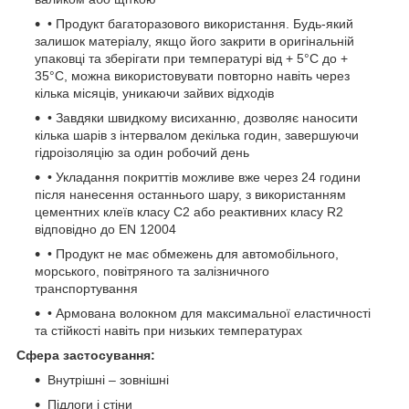
• Продукт багаторазового використання. Будь-який
залишок матеріалу, якщо його закрити в оригінальній
упаковці та зберігати при температурі від + 5°C до +
35°C, можна використовувати повторно навіть через
кілька місяців, уникаючи зайвих відходів
• Завдяки швидкому висиханню, дозволяє наносити
кілька шарів з інтервалом декілька годин, завершуючи
гідроізоляцію за один робочий день
• Укладання покриттів можливе вже через 24 години
після нанесення останнього шару, з використанням
цементних клеїв класу C2 або реактивних класу R2
відповідно до EN 12004
• Продукт не має обмежень для автомобільного,
морського, повітряного та залізничного
транспортування
• Армована волокном для максимальної еластичності
та стійкості навіть при низьких температурах
Сфера застосування:
Внутрішні – зовнішні
Підлоги і стіни