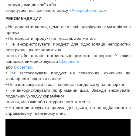
інструкціями до клеїв або
звернутися до технічного офісу «
A
lexpool.com.ua
».
РЕКОМЕНДАЦИИ
-
Не додавати вапно, цемент та інші індивідуальні матеріали в
продукт.
• Не наносити продукт на пластик або метал.
• Не використовувати продукт для гідроізоляції непористих
поверхонь, як-от: керамічна
плитка або погано поглинальні цементні поверхні. У таких
випадках використовувати
Elastocem
або
Coverflex
.
• Не застосовувати продукт на поверхнях, схильних до
капілярного підняття вологи.
• Не застосовувати в разі наявності конденсату на поверхні.
• Не використовувати як фінішний шар. Завжди виконувати
подальшу укладку керамічної
плитки, мозаїки або натурального каменю.
• Не використовувати продукт для цього, не передбаченого в
справжньому технічному описі.