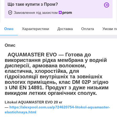
Що таке купити з Пром?
Замовлення під захистом
Опис
Характеристики
Доставка
Оплата
Умови п
Опис
AQUAMASTER EVO ― Готова до
використання рідка мембрана у водній
дисперсії, армована волокном,
еластична, хлоростійка, для
гідроізоляції внутрішніх та зовнішніх
вологих приміщень, клас DM 02P згідно
з UNI EN 14891. Продукт з дуже низьким
викидом летких органічних сполук.
Litokol AQUAMASTER EVO
20 кг
—
https://alexpool.com.ua/p724620754-litokol-aquamaster-
elastichnaya.html